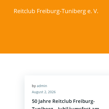
Zum
Inhalt
Reitclub Freiburg-Tuniberg e. V.
springen
by
admin
August 2, 2026
50 Jahre Reitclub Freiburg-
Tuniberg – Jubiläumsfest am