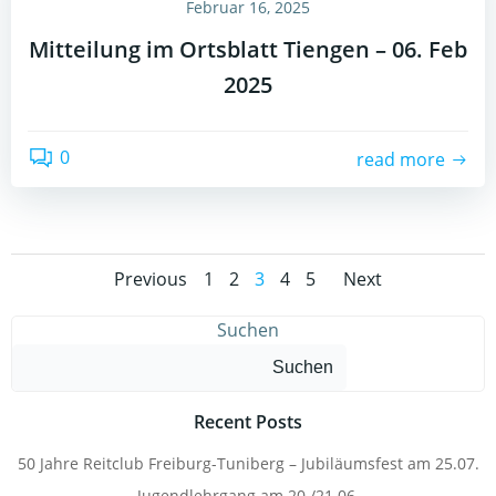
Februar 16, 2025
Mitteilung im Ortsblatt Tiengen – 06. Feb
2025
0
read more
Posts
Posts
Posts
Page
Page
Page
Page
Page
Previous
1
2
3
4
5
Next
navigation
navigation
navigat
Suchen
Suchen
Recent Posts
50 Jahre Reitclub Freiburg-Tuniberg – Jubiläumsfest am 25.07.
Jugendlehrgang am 20./21.06.