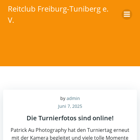
Zum
Reitclub Freiburg-Tuniberg e.
Inhalt
V.
springen
by
admin
Juni 7, 2025
Die Turnierfotos sind online!
Patrick Au Photography hat den Turniertag erneut
mit der Kamera begleitet und viele tolle Momente